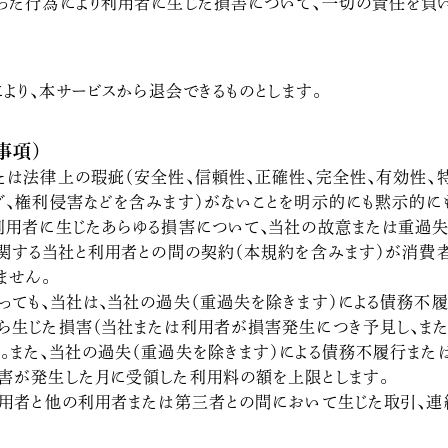
った行為により利用者に生じた損害について、一切の責任を負い
より、本サービスから退会できるものとします。
事項）
たは法律上の瑕疵（安全性、信頼性、正確性、完全性、有効性、
グ、権利侵害などを含みます）がないことを明示的にも黙示的に
利用者に生じたあらゆる損害について、当社の故意または重過失
に関する当社と利用者との間の契約（本規約を含みます）が消費
ません。
っても、当社は、当社の過失（重過失を除きます）による債務不
ら生じた損害（当社または利用者が損害発生につき予見し、ま
。また、当社の過失（重過失を除きます）による債務不履行また
害が発生した月に受領した利用料の額を上限とします。
利用者と他の利用者または第三者との間において生じた取引、