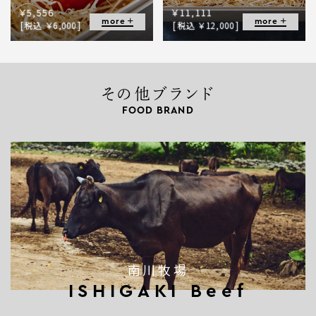
￥5,556
￥11,111
more
more
[税込 ￥6,000]
[税込 ￥12,000]
その他ブランド
FOOD BRAND
南川牧場
ISHIGAKI Beef