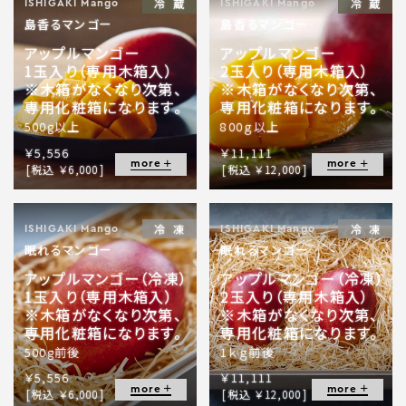
冷蔵
冷蔵
ISHIGAKI Mango
ISHIGAKI Mango
島香るマンゴー
島香るマンゴー
アップルマンゴー
アップルマンゴー
1玉入り（専用木箱入）
2玉入り（専用木箱入）
※木箱がなくなり次第、
※木箱がなくなり次第、
専用化粧箱になります。
専用化粧箱になります。
500g以上
800ｇ以上
￥5,556
￥11,111
more
more
[税込 ￥6,000]
[税込 ￥12,000]
冷凍
冷凍
ISHIGAKI Mango
ISHIGAKI Mango
眠れるマンゴー
眠れるマンゴー
アップルマンゴー（冷凍）
アップルマンゴー（冷凍）
1玉入り（専用木箱入）
2玉入り（専用木箱入）
※木箱がなくなり次第、
※木箱がなくなり次第、
専用化粧箱になります。
専用化粧箱になります。
500g前後
1ｋｇ前後
￥5,556
￥11,111
more
more
[税込 ￥6,000]
[税込 ￥12,000]