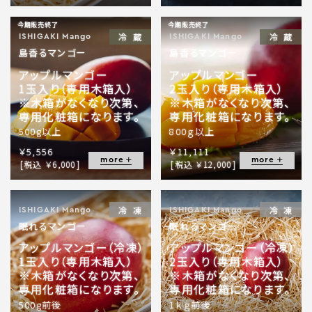
今期販売終了
今期販売終了
冷蔵
冷蔵
ISHIGAKI Mango
ISHIGAKI Mango
島香るマンゴー
島香るマンゴー
アップルマンゴー
アップルマンゴー
1玉入り（専用木箱入）
2玉入り（専用木箱入）
※木箱がなくなり次第、
※木箱がなくなり次第、
専用化粧箱になります。
専用化粧箱になります。
500g以上
800ｇ以上
￥5,556
￥11,111
more
more
[税込 ￥6,000]
[税込 ￥12,000]
冷凍
冷凍
ISHIGAKI Mango
ISHIGAKI Mango
眠れるマンゴー
眠れるマンゴー
アップルマンゴー（冷凍）
アップルマンゴー（冷凍）
1玉入り（専用木箱入）
2玉入り（専用木箱入）
※木箱がなくなり次第、
※木箱がなくなり次第、
専用化粧箱になります。
専用化粧箱になります。
500g前後
1ｋｇ前後