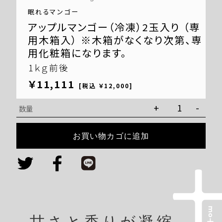
眠れるマンゴー
アップルマンゴー（冷凍）2玉入り （専
用木箱入） ※木箱がなくなり次第、専
用化粧箱になります。
1ｋｇ前後
￥11,111
[税込 ￥12,000]
眠
+
-
数量
れ
る
お買い物カゴに追加
マ
ン
ゴ
ー
2
玉
甘さと香りが凝縮。