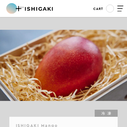
CART
冷凍
ISHIGAKI Mango