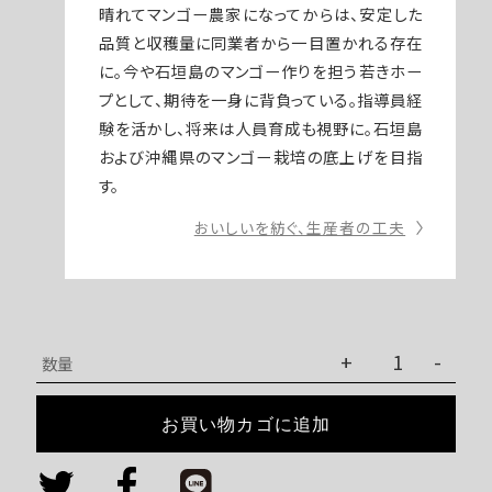
晴れてマンゴー農家になってからは、安定した
品質と収穫量に同業者から一目置かれる存在
に。今や石垣島のマンゴー作りを担う若きホー
プとして、期待を一身に背負っている。指導員経
験を活かし、将来は人員育成も視野に。石垣島
および沖縄県のマンゴー栽培の底上げを目指
す。
おいしいを紡ぐ、生産者の工夫
眠
+
-
数量
れ
る
お買い物カゴに追加
マ
ン