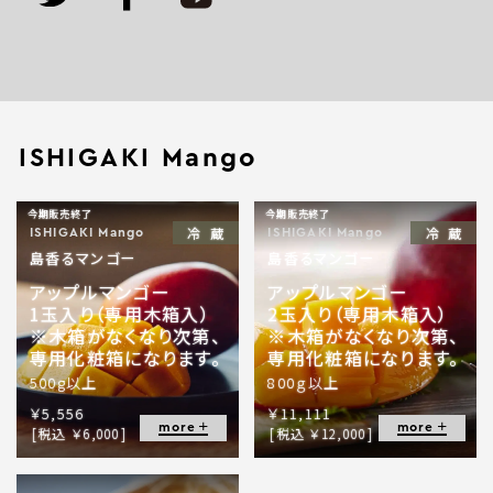
ゴ
ー
2
玉
入
ISHIGAKI Mango
り
個
今期販売終了
今期販売終了
冷蔵
冷蔵
ISHIGAKI Mango
ISHIGAKI Mango
島香るマンゴー
島香るマンゴー
アップルマンゴー
アップルマンゴー
1玉入り（専用木箱入）
2玉入り（専用木箱入）
※木箱がなくなり次第、
※木箱がなくなり次第、
専用化粧箱になります。
専用化粧箱になります。
500g以上
800ｇ以上
￥5,556
￥11,111
more
more
[税込 ￥6,000]
[税込 ￥12,000]