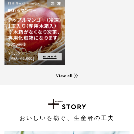
冷凍
ISHIGAKI Mango
眠れるマンゴー
アップルマンゴー（冷凍）
1玉入り（専用木箱入）
※木箱がなくなり次第、
専用化粧箱になります。
500g前後
￥5,556
more
[税込 ￥6,000]
View all
おいしいを紡ぐ、生産者の工夫