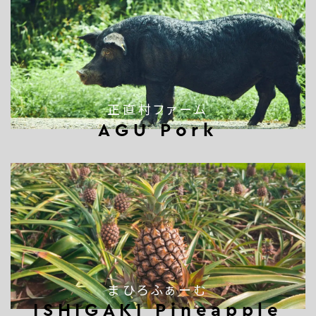
正直村ファーム
AGU Pork
まひろふぁーむ
ISHIGAKI Pineapple