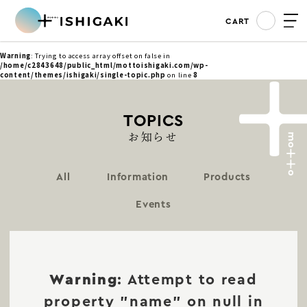
CART
Warning
: Trying to access array offset on false in
/home/c2843648/public_html/mottoishigaki.com/wp-
content/themes/ishigaki/single-topic.php
on line
8
TOPICS
お知らせ
All
Information
Products
Events
Warning
: Attempt to read
property "name" on null in