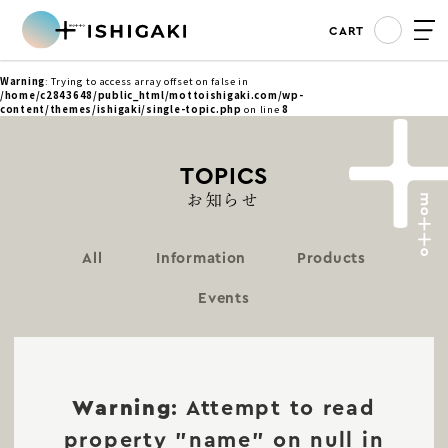
CART
Warning
: Trying to access array offset on false in
/home/c2843648/public_html/mottoishigaki.com/wp-
content/themes/ishigaki/single-topic.php
on line
8
TOPICS
お知らせ
All
Information
Products
Events
Warning
: Attempt to read
property "name" on null in