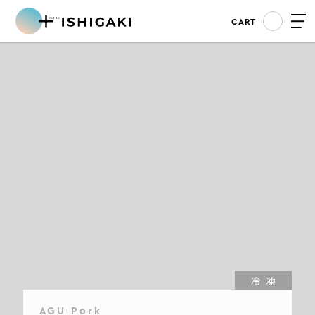
CART
冷凍
AGU Pork