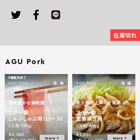
在庫切れ
AGU Pork
今期販売終了
冷凍
冷凍
AGU Pork
AGU Pork
希少肉の上質さを実感
風味豊かな鍋時間
アグー豚
アグー豚
生姜焼き用
しゃぶしゃぶ用（ロース）
2人前 400g
2人前 500g
￥1,852
￥6,000
more
more
[税込 ￥2,000]
[税込 ￥6,480]