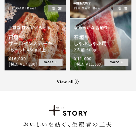
今期販売終了
冷凍
冷凍
ISHIGAKI Beef
ISHIGAKI Beef
上質な甘みがとろける
なめらかな舌触り
石垣牛
石垣牛
サーロインステーキ
しゃぶしゃぶ用
2枚セット 450g以上
2人前 500g
￥16,000
￥11,000
more
more
[税込 ￥17,280]
[税込 ￥11,880]
View all
おいしいを紡ぐ、生産者の工夫