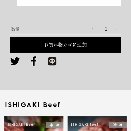
石
+
-
数量
垣
牛
お買い物カゴに追加
す
き
焼
き
用
個
ISHIGAKI Beef
冷凍
冷凍
ISHIGAKI Beef
ISHIGAKI Beef