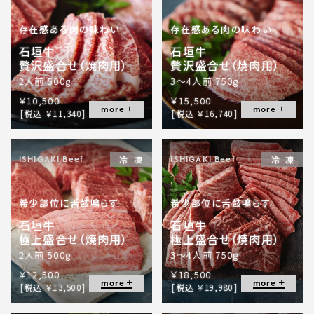
存在感ある肉の味わい
存在感ある肉の味わい
石垣牛
石垣牛
贅沢盛合せ（焼肉用）
贅沢盛合せ（焼肉用）
2人前 500g
3～4人前 750g
￥10,500
￥15,500
more
more
[税込 ￥11,340]
[税込 ￥16,740]
冷凍
冷凍
ISHIGAKI Beef
ISHIGAKI Beef
希少部位に舌鼓鳴らす
希少部位に舌鼓鳴らす
石垣牛
石垣牛
極上盛合せ（焼肉用）
極上盛合せ（焼肉用）
2人前 500g
3～4人前 750g
￥12,500
￥18,500
more
more
[税込 ￥13,500]
[税込 ￥19,980]