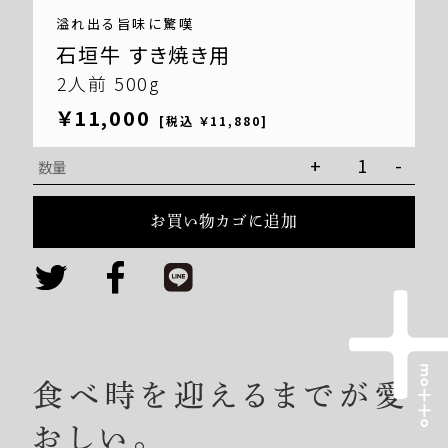
溢れ出る旨味に驚嘆
石垣牛 すき焼き用
2人前 500g
￥11,000
[税込 ￥11,880]
石
+
-
数量
垣
牛
お買い物カゴに追加
す
き
焼
き
用
個
食べ時を迎えるまでが愛
おしい。